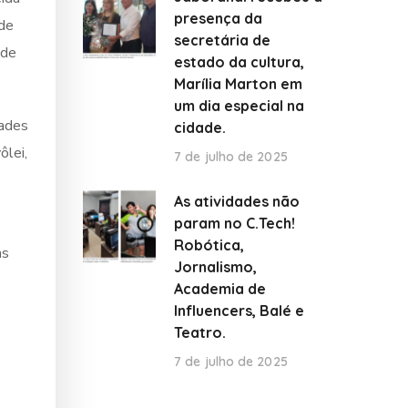
presença da
 de
secretária de
 de
estado da cultura,
Marília Marton em
um dia especial na
dades
cidade.
ôlei,
7 de julho de 2025
As atividades não
param no C.Tech!
Robótica,
as
Jornalismo,
Academia de
Influencers, Balé e
Teatro.
7 de julho de 2025