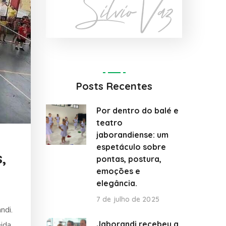
Posts Recentes
Por dentro do balé e
teatro
jaborandiense: um
espetáculo sobre
,
pontas, postura,
emoções e
elegância.
7 de julho de 2025
ndi.
Jaborandi recebeu a
eida