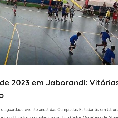
de 2023 em Jaborandi: Vitórias
o
o aguardado evento anual das Olimpíadas Estudantis em Jabora
 e da cultura foi o complexo esportivo Carlos Oscar Vaz de Alm