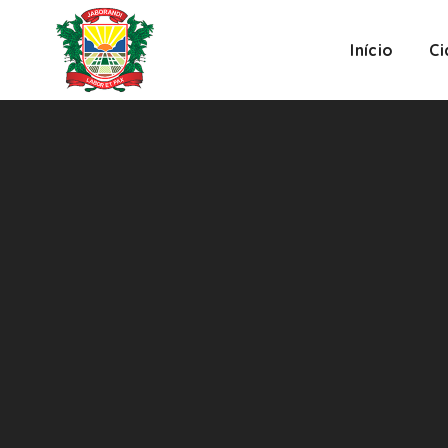
Início
C