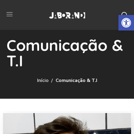
Open 
Comunicação &
T.I
Início
Comunicação & T.I