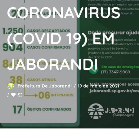
CORONAVIRUS
(COVID 19) EM
JABORANDI
Prefeitura De Jaborandi
19 de maio de 2021
53