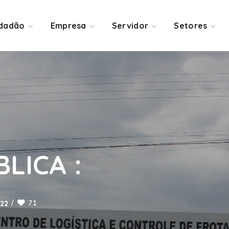
idadão
Empresa
Servidor
Setores
LICA :
71
022