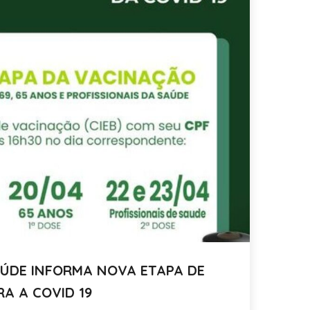
Notícia
AÚDE INFORMA NOVA ETAPA DE
BO
A A COVID 19
(C