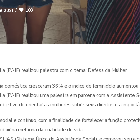
103
e 2021
ia (PAIF) realizou palestra com o tema: Defesa da Mulher.
ncia doméstica cresceram 36% e o índice de feminicídio aument
ia (PAIF) realizou uma palestra em parceria com a Assistente So
bjetivo de orientar as mulheres sobre seus direitos e a importâ
social e contínuo, com a finalidade de fortalecer a função protetiv
ibuir na melhoria da qualidade de vida.
o SUAS (Sistema Único de Assistência Social), e começou seu a p