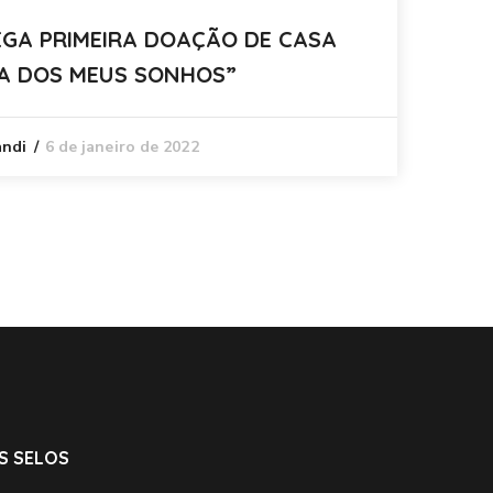
EGA PRIMEIRA DOAÇÃO DE CASA
12
A DOS MEUS SONHOS”
SO
6 de janeiro de 2022
andi
C
S SELOS