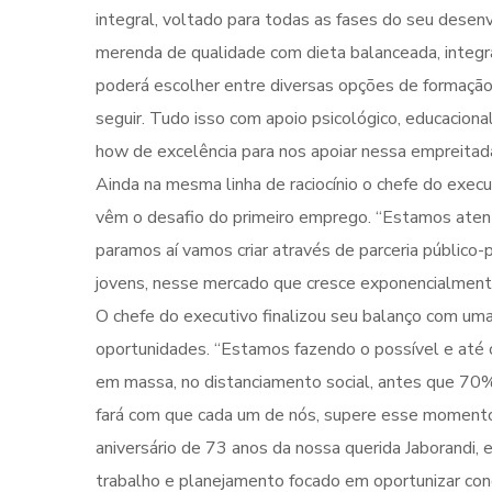
integral, voltado para todas as fases do seu desenv
merenda de qualidade com dieta balanceada, integr
poderá escolher entre diversas opções de formação 
seguir. Tudo isso com apoio psicológico, educacion
how de excelência para nos apoiar nessa empreitada
Ainda na mesma linha de raciocínio o chefe do exec
vêm o desafio do primeiro emprego. “Estamos atento
paramos aí vamos criar através de parceria público
jovens, nesse mercado que cresce exponencialmente 
O chefe do executivo finalizou seu balanço com u
oportunidades. “Estamos fazendo o possível e até o
em massa, no distanciamento social, antes que 70% d
fará com que cada um de nós, supere esse momento d
aniversário de 73 anos da nossa querida Jaborandi
trabalho e planejamento focado em oportunizar cond