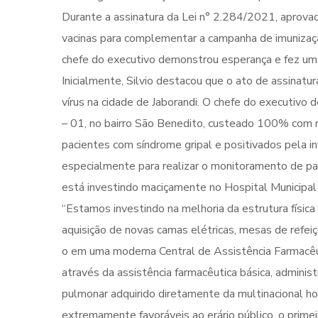
Durante a assinatura da Lei n° 2.284/2021, aprovada 
vacinas para complementar a campanha de imunização
chefe do executivo demonstrou esperança e fez um 
Inicialmente, Silvio destacou que o ato de assinatu
vírus na cidade de Jaborandi. O chefe do executiv
– 01, no bairro São Benedito, custeado 100% com r
pacientes com síndrome gripal e positivados pela in
especialmente para realizar o monitoramento de pac
está investindo maciçamente no Hospital Municipal 
“Estamos investindo na melhoria da estrutura física
aquisição de novas camas elétricas, mesas de refe
o em uma moderna Central de Assistência Farmacêut
através da assistência farmacêutica básica, administ
pulmonar adquirido diretamente da multinacional 
extremamente favoráveis ao erário público, o prime