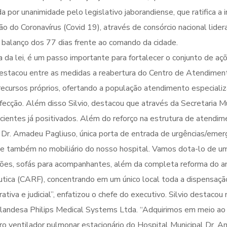
por unanimidade pelo legislativo jaborandiense, que ratifica a i
 do Coronavírus (Covid 19), através de consórcio nacional lider
balanço dos 77 dias frente ao comando da cidade.
ra da lei, é um passo importante para fortalecer o conjunto de 
o destacou entre as medidas a reabertura do Centro de Atendime
ecursos próprios, ofertando a população atendimento especializ
fecção. Além disso Silvio, destacou que através da Secretaria M
ientes já positivados. Além do reforço na estrutura de atendime
Dr. Amadeu Pagliuso, única porta de entrada de urgências/emergê
 e também no mobiliário do nosso hospital. Vamos dota-lo de uma 
ições, sofás para acompanhantes, além da completa reforma do a
ica (CARF), concentrando em um único local toda a dispensação
rativa e judicial”, enfatizou o chefe do executivo. Silvio destac
holandesa Philips Medical Systems Ltda. “Adquirimos em meio a
iro ventilador pulmonar estacionário do Hospital Municipal Dr. 