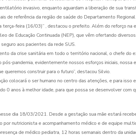
ntilatório invasivo, enquanto aguardam a liberação de sua transf
itais de referência da região de saúde do Departamento Region
 terça-feira (16/03)” , destacou o prefeito. Além do reforço n
úcleo de Educação Continuada (NEP), que vêm ofertando diversos 
e seguro aos pacientes da rede SUS.
to da crise sanitária em todo o território nacional, o chefe do 
io pós-pandemia, evidentemente nossos esforços iniciais, nossa 
queremos construir para o futuro”, destacou Silvio.
ação colocará o ser humano no centro das atenções, e para isso 
s do 0 anos à melhor idade, para que possa se desenvolver com 
nesse dia 18/03/2021. Desde a gestação sua mãe estará receben
o por nutricionista e acompanhamento médico e de equipe multidi
a presença de médico pediatra, 12 horas semanais dentro da un