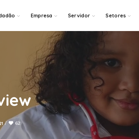
idadão
Empresa
Servidor
Setores
view
62
21