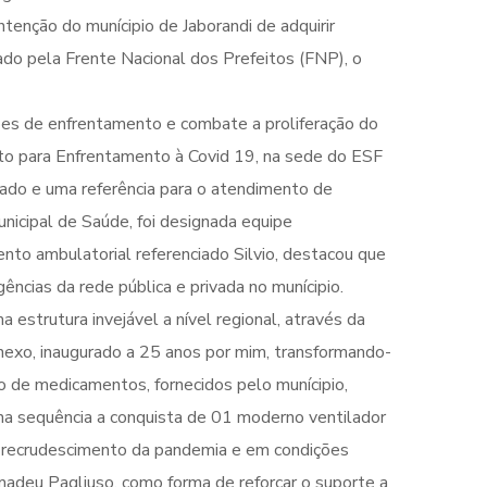
ntenção do munícipio de Jaborandi de adquirir
ado pela Frente Nacional dos Prefeitos (FNP), o
ações de enfrentamento e combate a proliferação do
nto para Enfrentamento à Covid 19, na sede do ESF
ado e uma referência para o atendimento de
unicipal de Saúde, foi designada equipe
nto ambulatorial referenciado Silvio, destacou que
ncias da rede pública e privada no munícipio.
estrutura invejável a nível regional, através da
nexo, inaugurado a 25 anos por mim, transformando-
 de medicamentos, fornecidos pelo munícipio,
ou na sequência a conquista de 01 moderno ventilador
o recrudescimento da pandemia e em condições
Amadeu Pagliuso, como forma de reforçar o suporte a