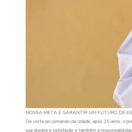
NOSSA META É GARANTIR UM FUTURO DE ES
De volta ao comando da cidade, após 25 anos, o pref
sua alegria e satisfação e também a responsabilida