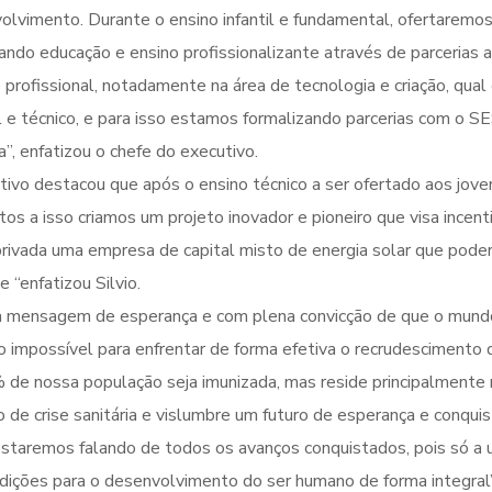
olvimento. Durante o ensino infantil e fundamental, ofertaremos 
ando educação e ensino profissionalizante através de parcerias
profissional, notadamente na área de tecnologia e criação, qua
al e técnico, e para isso estamos formalizando parcerias com o 
”, enfatizou o chefe do executivo.
utivo destacou que após o ensino técnico a ser ofertado aos jove
s a isso criamos um projeto inovador e pioneiro que visa incent
-privada uma empresa de capital misto de energia solar que pode
“enfatizou Silvio.
ma mensagem de esperança e com plena convicção de que o mun
 impossível para enfrentar de forma efetiva o recrudescimento 
e nossa população seja imunizada, mas reside principalmente na 
e crise sanitária e vislumbre um futuro de esperança e conquis
, estaremos falando de todos os avanços conquistados, pois só 
ições para o desenvolvimento do ser humano de forma integral” 