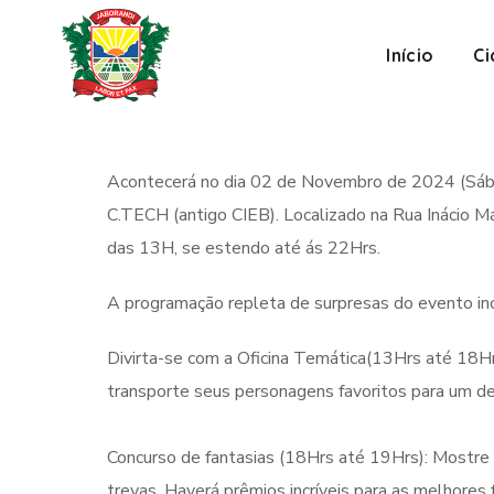
Início
C
Acontecerá no dia 02 de Novembro de 2024 (Sába
C.TECH (antigo CIEB). Localizado na Rua Inácio Máx
das 13H, se estendo até ás 22Hrs.
A programação repleta de surpresas do evento inc
Divirta-se com a Oficina Temática(13Hrs até 18Hr
transporte seus personagens favoritos para um de
Concurso de fantasias (18Hrs até 19Hrs): Mostre t
trevas. Haverá prêmios incríveis para as melhores 