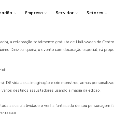
idadão
Empresa
Servidor
Setores
do), a celebração totalmente gratuita de Halloween do Centro
imo Diniz Junqueira, o evento com decoração especial, irá propor
lui:
s): Dê vida a sua imaginação e crie monstros, armas personaliza
 vários destinos assustadores usando a magia da edição.
oda a sua criatividade e venha fantasiado de seu personagem fav
fantasias!