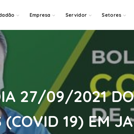
idadão
Empresa
Servidor
Setores
IA 27/09/2021 DO
(COVID 19) EM J