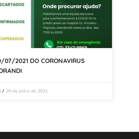
Notícia
0/07/2021 DO CORONAVIRUS
PR
BORANDI
AT
20 de julho de 2021
i
P