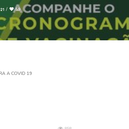
59
021
A A COVID 19
858